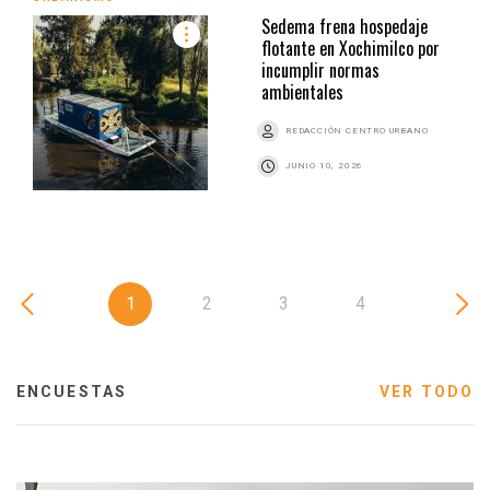
Sedema frena hospedaje
flotante en Xochimilco por
incumplir normas
ambientales
REDACCIÓN CENTRO URBANO
JUNIO 10, 2026
1
2
3
4
ENCUESTAS
VER TODO