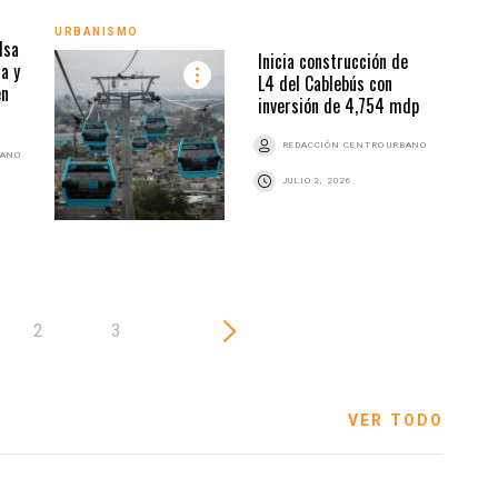
URBA
URBANISMO
lsa
Inicia construcción de
a y
L4 del Cablebús con
en
inversión de 4,754 mdp
REDACCIÓN CENTRO URBANO
BANO
JULIO 2, 2026
2
3
VER TODO