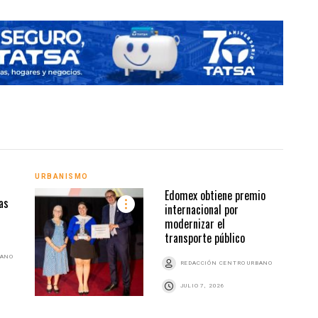
URBANISMO
URBA
Edomex obtiene premio
as
internacional por
modernizar el
transporte público
BANO
REDACCIÓN CENTRO URBANO
JULIO 7, 2026