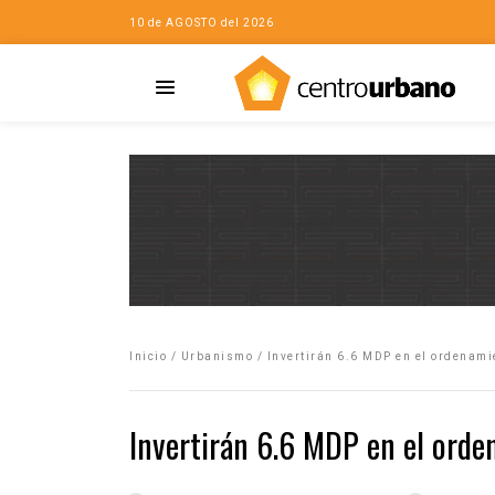
10 de AGOSTO del 2026
Casa
iudad…con Horacio
Inicio
/
Urbanismo
/
Invertirán 6.6 MDP en el ordenamie
da
opía de la ciudad
Invertirán 6.6 MDP en el orden
no
Mujeres
eres de la Casa