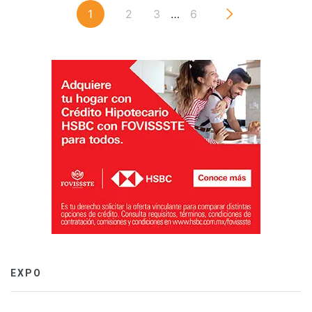
1
2
3
…
6
EXPO