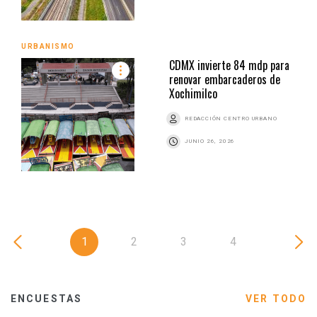
URBANISMO
CDMX invierte 84 mdp para
renovar embarcaderos de
Xochimilco
REDACCIÓN CENTRO URBANO
JUNIO 26, 2026
1
2
3
4
ENCUESTAS
VER TODO