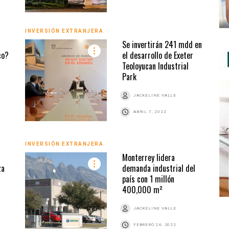
INVERSIÓN EXTRANJERA
Se invertirán 241 mdd en
co?
el desarrollo de Exeter
Teoloyucan Industrial
Park
JACKELINE VALLE
ABRIL 7, 2022
INVERSIÓN EXTRANJERA
Monterrey lidera
za
demanda industrial del
país con 1 millón
400,000 m²
JACKELINE VALLE
FEBRERO 24, 2022