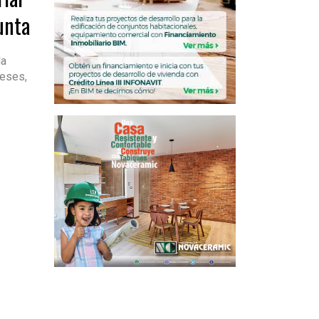
unta
la
meses,