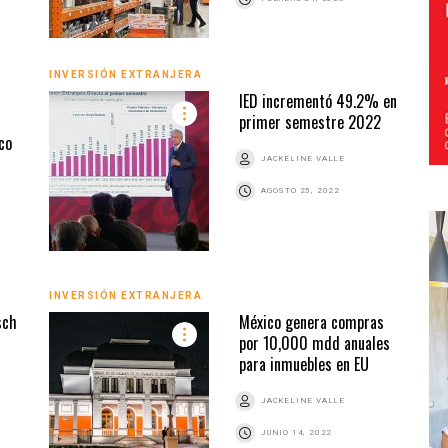
INVERSIÓN EXTRANJERA
IED incrementó 49.2% en
primer semestre 2022
co
JACKELINE VALLE
AGOSTO 25, 2022
INVERSIÓN EXTRANJERA
sch
México genera compras
por 10,000 mdd anuales
para inmuebles en EU
JACKELINE VALLE
JUNIO 14, 2022