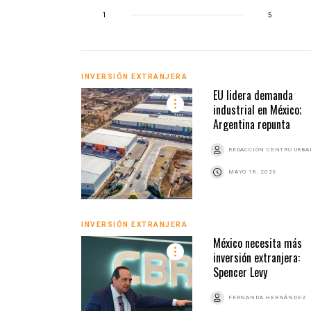
1
5
INVERSIÓN EXTRANJERA
EU lidera demanda
industrial en México;
Argentina repunta
REDACCIÓN CENTRO URB
MAYO 18, 2026
INVERSIÓN EXTRANJERA
México necesita más
inversión extranjera:
Spencer Levy
FERNANDA HERNÁNDEZ