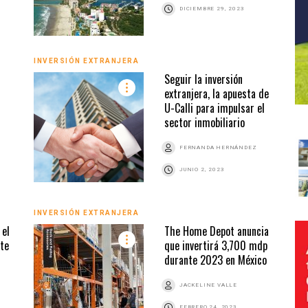
DICIEMBRE 29, 2023
INVERSIÓN EXTRANJERA
Seguir la inversión
extranjera, la apuesta de
U-Calli para impulsar el
sector inmobiliario
FERNANDA HERNÁNDEZ
JUNIO 2, 2023
INVERSIÓN EXTRANJERA
 el
The Home Depot anuncia
ste
que invertirá 3,700 mdp
durante 2023 en México
JACKELINE VALLE
FEBRERO 24, 2023