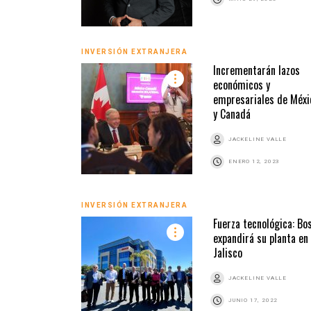
INVERSIÓN EXTRANJERA
Incrementarán lazos
económicos y
empresariales de Méxi
y Canadá
JACKELINE VALLE
ENERO 12, 2023
INVERSIÓN EXTRANJERA
Fuerza tecnológica: Bo
expandirá su planta en
Jalisco
JACKELINE VALLE
JUNIO 17, 2022