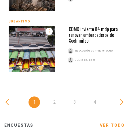
URBANISMO
CDMX invierte 84 mdp para
renovar embarcaderos de
Xochimilco
REDACCIÓN CENTRO URBANO
JUNIO 26, 2026
1
2
3
4
ENCUESTAS
VER TODO