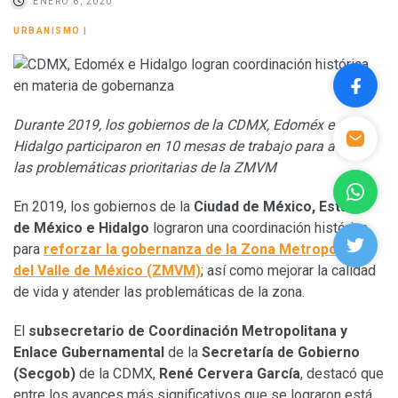
ENERO 6, 2020
URBANISMO
|
Durante 2019, los gobiernos de la CDMX, Edoméx e
Hidalgo participaron en 10 mesas de trabajo para atender
las problemáticas prioritarias de la ZMVM
En 2019, los gobiernos de la
Ciudad de México, Estado
de México e Hidalgo
lograron una coordinación histórica
para
reforzar la gobernanza de la Zona Metropolitana
del Valle de México (ZMVM)
; así como mejorar la calidad
de vida y atender las problemáticas de la zona.
El
subsecretario de Coordinación Metropolitana y
Enlace Gubernamental
de la
Secretaría de Gobierno
(Secgob)
de la CDMX,
René Cervera García
, destacó que
entre los avances más significativos que se lograron está