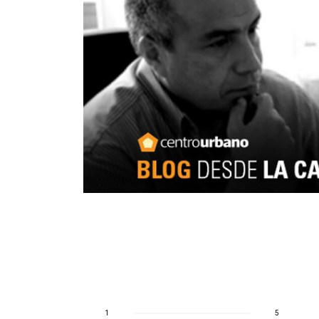
 de
ón
t serían para
stituto del
a los
perar en
nto para
 organismo,
mienza es
1
5