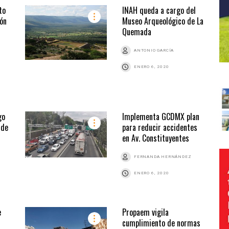
to
INAH queda a cargo del
ión
Museo Arqueológico de La
Quemada
ANTONIO GARCÍA
ENERO 6, 2020
go
Implementa GCDMX plan
 de
para reducir accidentes
en Av. Constituyentes
FERNANDA HERNÁNDEZ
ENERO 6, 2020
e
Propaem vigila
cumplimiento de normas