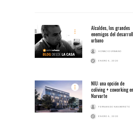
Alcaldes, los grandes
enemigos del desarrol
urbano
HORACIO URBANO
ENERO 6, 2020
NIU: una opción de
coliving + coworking en
Narvarte
FERNANDO NAVARRETE
ENERO 6, 2020