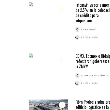
Infonavit va por aumen
de 2.5% en la colocac
de crédito para
adquisición
EDGAR ROSAS
ENERO 6, 2020
CDMX, Edomex e Hidal
reforzarán gobernanza
la ZMVM
FERNANDA HERNÁNDEZ
ENERO 6, 2020
Fibra Prologis adquier
edificio logístico en la