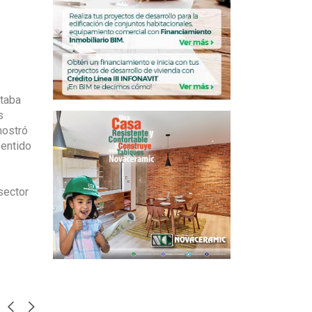
staba
s
mostró
entido
sector