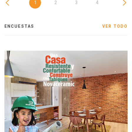
1
2
3
4
ENCUESTAS
VER TODO