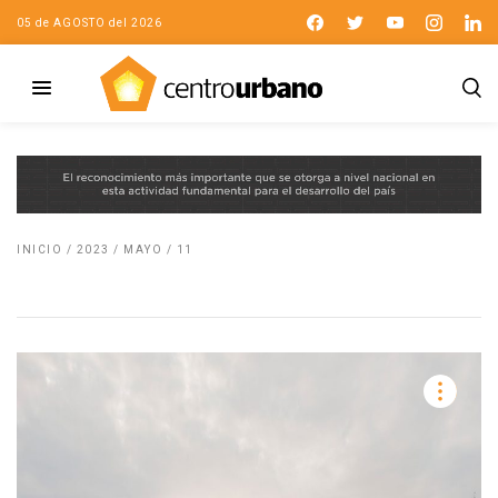
05 de AGOSTO del 2026
INICIO
/
2023
/
MAYO
/
11