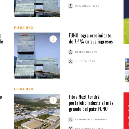
OCTUBRE 30, 2024
FIBRA UNO
p
FUNO logra crecimiento
de
de 7.4% en sus ingresos
REBECA ROMERO
JULIO 24, 2024
FIBRA UNO
o
Fibra Next tendrá
portafolio industrial más
grande del país: FUNO
FERNANDA HERNÁNDEZ
NOVIEMBRE 17, 2023