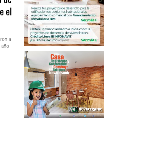
e el
ron a
 año