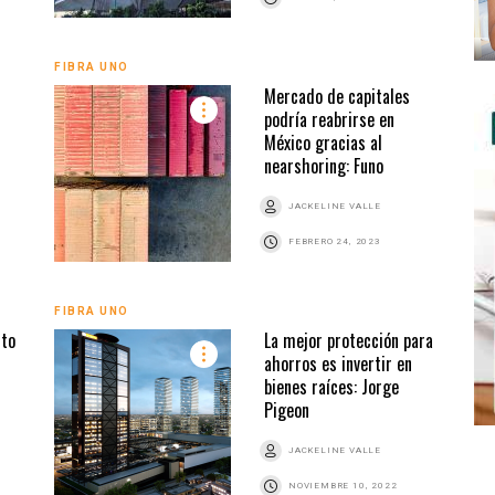
FIBRA UNO
Mercado de capitales
podría reabrirse en
México gracias al
nearshoring: Funo
JACKELINE VALLE
FEBRERO 24, 2023
FIBRA UNO
nto
La mejor protección para
ahorros es invertir en
bienes raíces: Jorge
Pigeon
JACKELINE VALLE
NOVIEMBRE 10, 2022