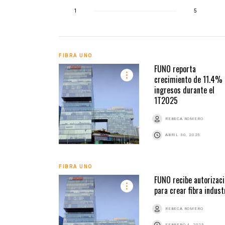
1
5
FIBRA UNO
FUNO reporta
crecimiento de 11.4% 
ingresos durante el
1T2025
REBECA ROMERO
ABRIL 30, 2025
FIBRA UNO
FUNO recibe autorizac
para crear fibra indust
REBECA ROMERO
FEBRERO 4, 2025