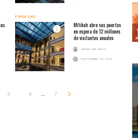
FIBRA UNO
sus
Mítikah abre sus puertas
en espera de 12 millones
de visitantes anuales
JACKELINE VALLE
SEPTIEMBRE 23, 2022
3
4
…
7