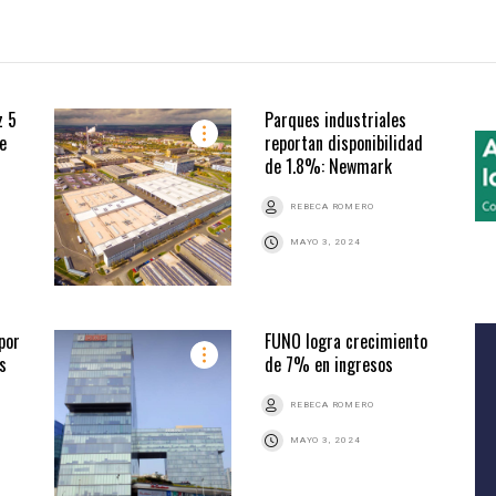
z 5
Parques industriales
e
reportan disponibilidad
de 1.8%: Newmark
REBECA ROMERO
MAYO 3, 2024
por
FUNO logra crecimiento
s
de 7% en ingresos
REBECA ROMERO
MAYO 3, 2024