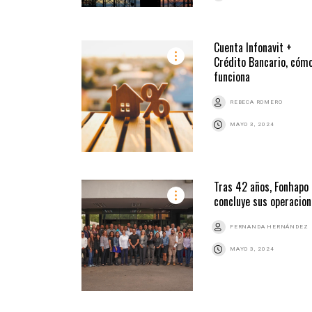
Cuenta Infonavit +
Crédito Bancario, cóm
funciona
REBECA ROMERO
MAYO 3, 2024
Tras 42 años, Fonhapo
concluye sus operacio
FERNANDA HERNÁNDEZ
MAYO 3, 2024