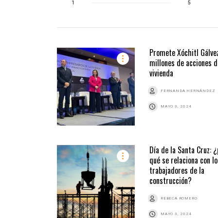
1
5
Promete Xóchitl Gálve
millones de acciones d
vivienda
FERNANDA HERNÁNDEZ
MAYO 3, 2024
Día de la Santa Cruz: ¿
qué se relaciona con lo
trabajadores de la
construcción?
REBECA ROMERO
MAYO 3, 2024