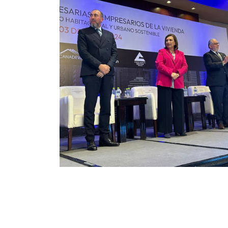
ona
to Bancario,
uto el 30%