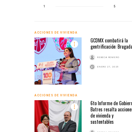
1
5
ACCIONES DE VIVIENDA
GCDMX combatirá la
gentrificación: Brugad
REBECA ROMERO
ENERO 27, 2025
ACCIONES DE VIVIENDA
6to Informe de Gobier
Batres resalta accione
de vivienda y
sustentables