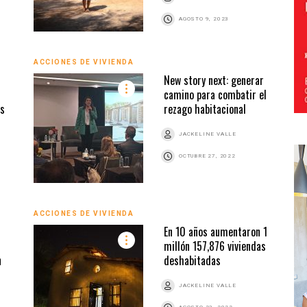
AGOSTO 9, 2023
ACCIONES DE VIVIENDA
New story next: generar
camino para combatir el
es
rezago habitacional
JACKELINE VALLE
OCTUBRE 27, 2022
ACCIONES DE VIVIENDA
En 10 años aumentaron 1
millón 157,876 viviendas
n
deshabitadas
JACKELINE VALLE