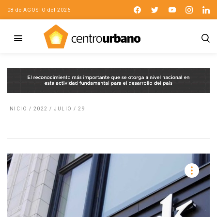
08 de AGOSTO del 2026
INICIO
/
2022
/
JULIO
/
29