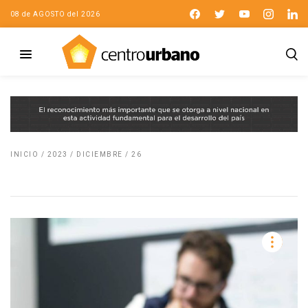
08 de AGOSTO del 2026
INICIO
/
2023
/
DICIEMBRE
/
26