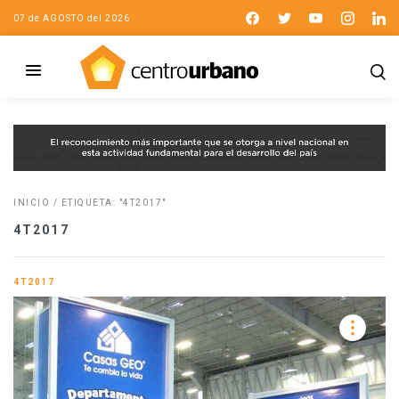
07 de AGOSTO del 2026
INICIO
/
ETIQUETA: "4T2017"
4T2017
4T2017