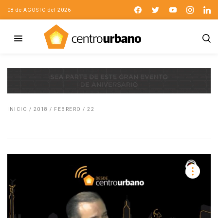
08 de AGOSTO del 2026
INICIO
/
2018
/
FEBRERO
/
22