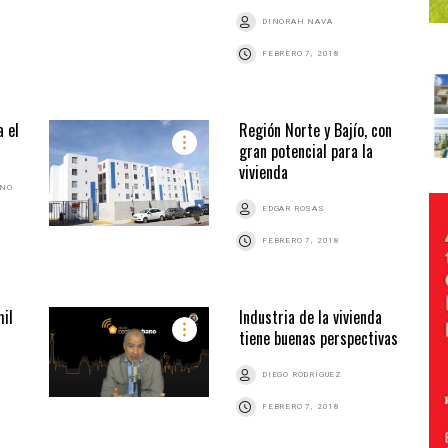
DINORAH NAVA
FEBRERO 7, 2018
 el
Región Norte y Bajío, con
gran potencial para la
vivienda
ANO
EDGAR ROSAS
FEBRERO 7, 2018
mil
Industria de la vivienda
tiene buenas perspectivas
DIEGO RODRÍGUEZ
FEBRERO 7, 2018