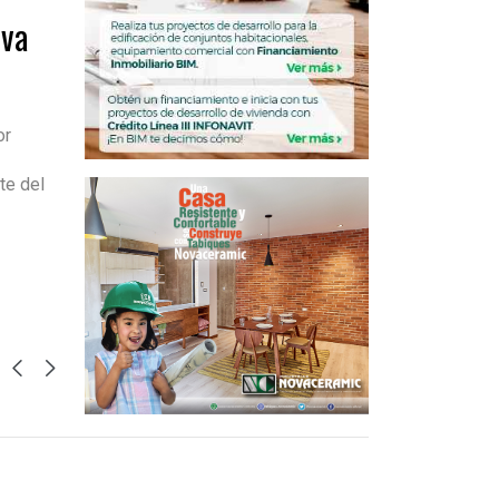
eva
or
te del