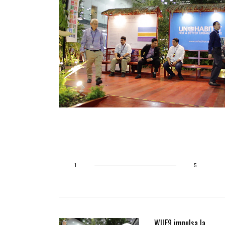
 edificios
smo del
1
5
WUF9 impulsa la