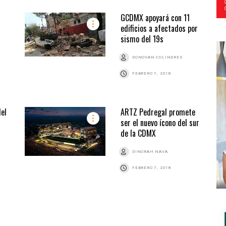
GCDMX apoyará con 11
edificios a afectados por
sismo del 19s
DONOVAN COLINDRES
FEBRERO 7, 2018
del
ARTZ Pedregal promete
ser el nuevo ícono del sur
de la CDMX
DINORAH NAVA
FEBRERO 7, 2018