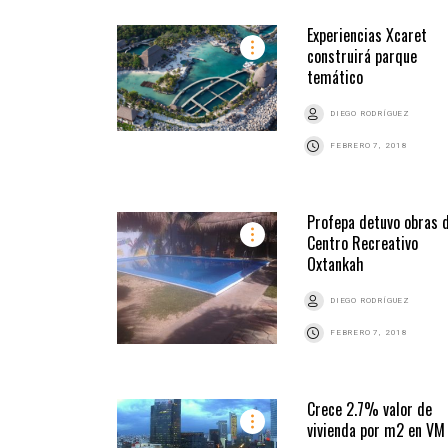
Experiencias Xcaret
construirá parque
temático
DIEGO RODRÍGUEZ
FEBRERO 7, 2018
Profepa detuvo obras 
Centro Recreativo
Oxtankah
DIEGO RODRÍGUEZ
FEBRERO 7, 2018
Crece 2.7% valor de
vivienda por m2 en VM