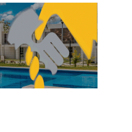
VIVIENDA
ENDA
Institutos de vivienda
deben exigir materiales
certificados
REBECA ROMERO
MAYO 8, 2026
VIVIENDA
ENDA
Fovissste proyecta
9,000 Viviendas para el
Bienestar en Oaxaca
REDACCIÓN CENTRO URBANO