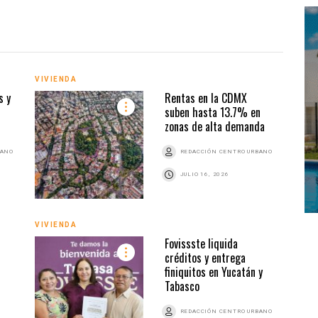
VIVIENDA
VIVI
s y
Rentas en la CDMX
suben hasta 13.7% en
zonas de alta demanda
BANO
REDACCIÓN CENTRO URBANO
JULIO 16, 2026
VIVIENDA
Fovissste liquida
VIVI
créditos y entrega
finiquitos en Yucatán y
Tabasco
REDACCIÓN CENTRO URBANO