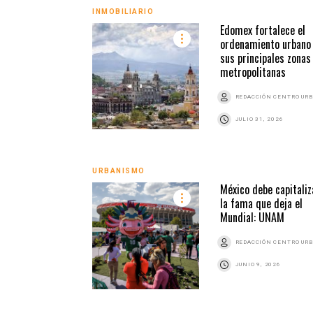
INMOBILIARIO
Edomex fortalece el
ordenamiento urbano
sus principales zonas
metropolitanas
REDACCIÓN CENTRO UR
JULIO 31, 2026
URBANISMO
México debe capitaliz
la fama que deja el
Mundial: UNAM
REDACCIÓN CENTRO UR
JUNIO 9, 2026