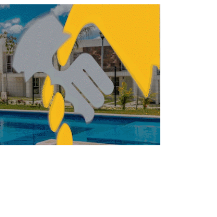
NISMO
URBANISMO
Con Utopía Mixiuhca, la
CDMX impulsa un
modelo de urbanismo
social
REDACCIÓN CENTRO URBANO
MARZO 23, 2026
NISMO
URBANISMO
Mujeres ganan
participación en la toma
de decisiones en Semovi
REDACCIÓN CENTRO URBANO
MARZO 10, 2026