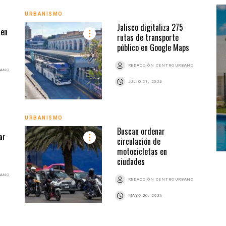
URBA
URBANISMO
Jalisco digitaliza 275
 en
rutas de transporte
público en Google Maps
REDACCIÓN CENTRO URBANO
BANO
JULIO 21, 2026
URBANISMO
URBA
Buscan ordenar
ar
circulación de
motocicletas en
ciudades
BANO
REDACCIÓN CENTRO URBANO
MAYO 26, 2026