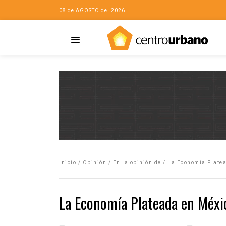
08 de AGOSTO del 2026
Casa
iudad…con Horacio
Inicio
/
Opinión
/
En la opinión de
/
La Economía Plate
da
opía de la ciudad
La Economía Plateada en Méxi
no
Mujeres
eres de la Casa