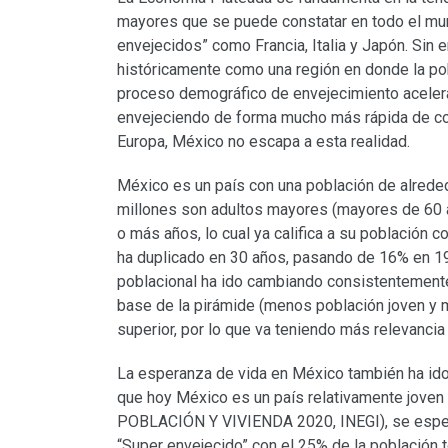
mayores que se puede constatar en todo el mun
envejecidos” como Francia, Italia y Japón. Sin
históricamente como una región en donde la pob
proceso demográfico de envejecimiento acelera
envejeciendo de forma mucho más rápida de co
Europa, México no escapa a esta realidad.
México es un país con una población de alrede
millones son adultos mayores (mayores de 60 
o más años, lo cual ya califica a su población c
ha duplicado en 30 años, pasando de 16% en 19
poblacional ha ido cambiando consistentemente
base de la pirámide (menos población joven y 
superior, por lo que va teniendo más relevancia
La esperanza de vida en México también ha ido
que hoy México es un país relativamente jove
POBLACIÓN Y VIVIENDA 2020, INEGI), se esper
“Super envejecido” con el 25% de la población t