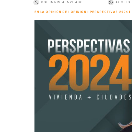
COLUMNISTA INVITADO
AGOSTO 
o
EN LA OPINIÓN DE
|
OPINIÓN
|
PERSPECTIVAS 2024
|