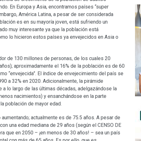
do. En Europa y Asia, encontramos países “super
 embargo, América Latina, a pesar de ser considerada
lación es en su mayoría joven, está sufriendo un
do muy interesante ya que la población está
mo lo hicieron estos países ya envejecidos en Asia o
dor de 130 millones de personas, de los cuales 20
años); aproximadamente el 16% de la población es de 60
omo “envejecida”. El índice de envejecimiento del país se
90 a 32% en 2020. Adicionalmente, la pirámide
 a lo largo de las últimas décadas, adelgazándose la
menos nacimientos) y ensanchándose en la parte
 la población de mayor edad.
 aumentando; actualmente es de 75.5 años. A pesar de
n con una edad mediana de 29 años (según el CENSO DE
a que en 2050 – ¡en menos de 30 años! – sea un país
otal con más de 65 años. Es por ello, que es