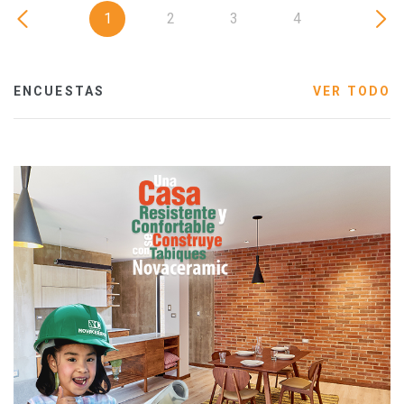
1
2
3
4
ENCUESTAS
VER TODO