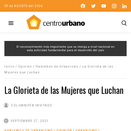
09 de AGOSTO del 2026
Inicio
/
Opinión
/
Hablemos de Urbanismo
/
La Glorieta de las
Mujeres que Luchan
La Glorieta de las Mujeres que Luchan
COLUMNISTA INVITADO
SEPTIEMBRE 27, 2021
HABLEMOS DE URBANISMO
|
OPINIÓN
|
URBANISMO
|