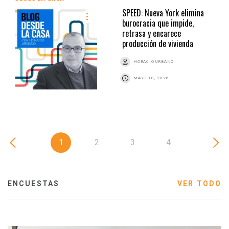
SPEED: Nueva York elimina
burocracia que impide,
retrasa y encarece
producción de vivienda
HORACIO URBANO
MAYO 18, 2026
1
2
3
4
ENCUESTAS
VER TODO