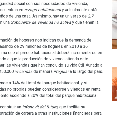
guridad social con sus necesidades de vivienda,
ncuentran en
rezago habitacional
y actualmente están
ueños de una casa. Asimismo, hay un universo de
2.7
en una
Subcuenta de Vivienda no activa
y que tienen la
rmación de hogares nos indican que la demanda de
pasando de 29 millones de hogares en 2010 a 36
tima que el parque habitacional deberá incrementarse en
ando a que la producción de vivienda atienda este
r las viviendas que han concluido su vida útil. Aunado a
 250,000
viviendas
de manera
irregular
a lo largo del país.
ende a 14% del total del parque habitacional, y si
das no propias pueden considerarse viviendas en renta
nto asciende a 20% del total del parque habitacional.
construir un
Infonavit del futuro
, que facilite su
tración de cartera a otras instituciones financieras para