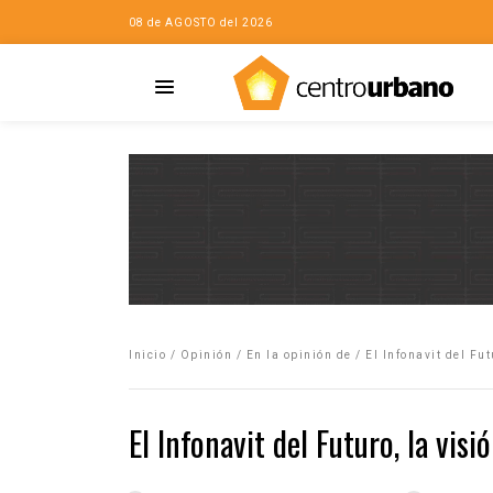
08 de AGOSTO del 2026
Casa
iudad…con Horacio
Inicio
/
Opinión
/
En la opinión de
/
El Infonavit del Fu
da
opía de la ciudad
El Infonavit del Futuro, la vis
no
Mujeres
eres de la Casa