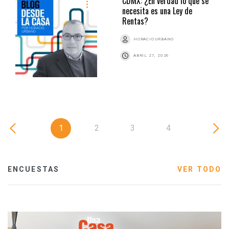
CDMX: ¿En verdad lo que se
necesita es una Ley de
Rentas?
HORACIO URBANO
ABRIL 27, 2026
1
2
3
4
ENCUESTAS
VER TODO