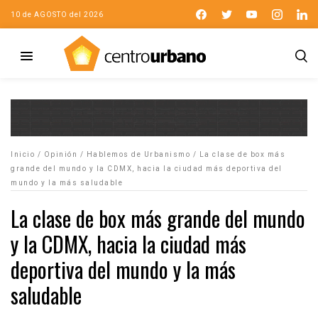
10 de AGOSTO del 2026
Inicio
/
Opinión
/
Hablemos de Urbanismo
/
La clase de box más
grande del mundo y la CDMX, hacia la ciudad más deportiva del
mundo y la más saludable
La clase de box más grande del mundo
y la CDMX, hacia la ciudad más
deportiva del mundo y la más
saludable