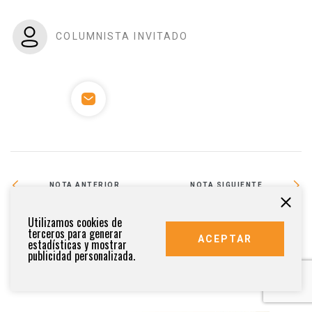
COLUMNISTA INVITADO
NOTA ANTERIOR
NOTA SIGUIENTE
Sectur estima una derrama
Mítikah inaugurará su centro
Utilizamos cookies de
económica de más de 25,000 mdd
comercial durante el 4T2022
terceros para generar
ACEPTAR
para 2022
estadísticas y mostrar
publicidad personalizada.