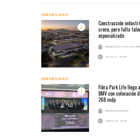
INMOBILIARIO
Construcción industri
crece, pero falta tale
especializado
REDACCIÓN CENTRO UR
JULIO 21, 2026
INMOBILIARIO
Fibra Park Life llega a
BMV con colocación d
268 mdp
REBECA ROMERO
JUNIO 23, 2026