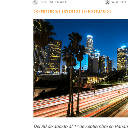
DINORAH NAVA
AGOSTO 
o
CONFERENCIAS
|
EVENTOS
|
INMOBILIARIO
|
Del 30 de agosto al 1º de septiembre en Panam