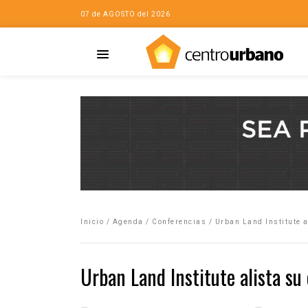
07 de AGOSTO del 2026
Casa
iudad…con Horacio
Inicio
/
Agenda
/
Conferencias
/
Urban Land Institute a
da
opía de la ciudad
Urban Land Institute alista su
no
Mujeres
eres de la Casa