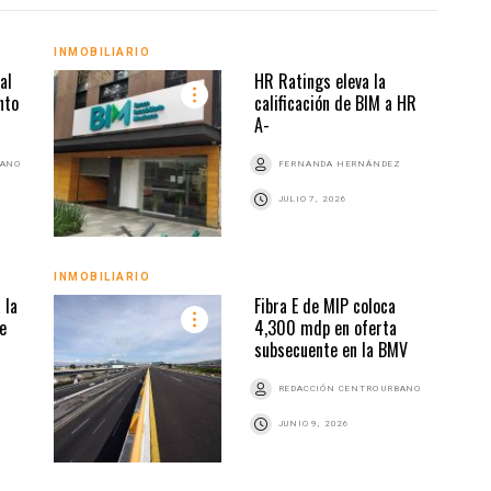
INMOBILIARIO
INMO
al
HR Ratings eleva la
nto
calificación de BIM a HR
A-
BANO
FERNANDA HERNÁNDEZ
JULIO 7, 2026
INMOBILIARIO
INMO
 la
Fibra E de MIP coloca
e
4,300 mdp en oferta
subsecuente en la BMV
REDACCIÓN CENTRO URBANO
JUNIO 9, 2026