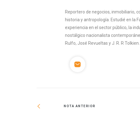
Reportero de negocios, inmobiliario, co
historia y antropología. Estudié en la 
experiencia en el sector público, la indu
nostálgico nacionalista contemporáneo
Rulfo, José Revueltas y J. R. R Tolkien.
NOTA ANTERIOR
a invertir en