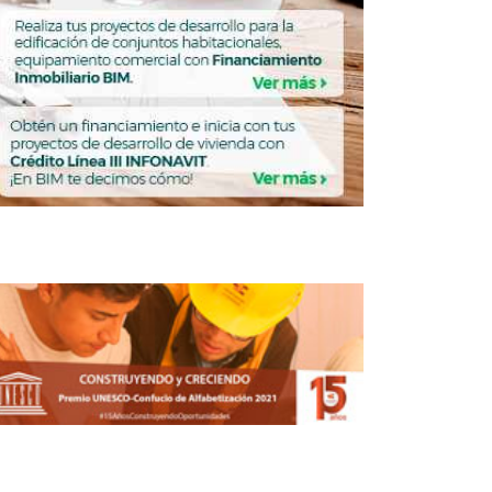
l tripartismo del Infonavit no se toca:
Martínez