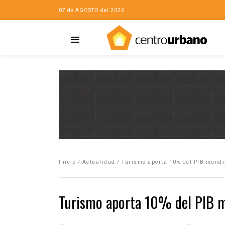
07 de AGOSTO del 2026
Casa
iudad…con Horacio
Inicio
/
Actualidad
/
Turismo aporta 10% del PIB mundi
da
opía de la ciudad
Turismo aporta 10% del PIB m
no
Mujeres
eres de la Casa