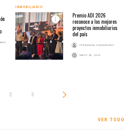
INMOBILIARIO
INMO
Premio ADI 2026
ión
reconoce a los mejores
proyectos inmobiliarios
o
del país
BANO
FERNANDA HERNÁNDEZ
MAYO 28, 2026
2
3
VER TODO