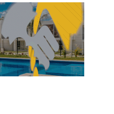
BILIARIO
INMOBILIARIO
Walmart invertirá más
de 4,000 mdp para
fortalecer su operación
logística en el Edomex
REDACCIÓN CENTRO URBANO
MAYO 25, 2026