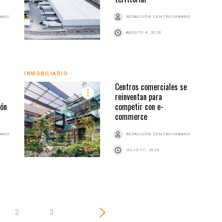
BANO
REDACCIÓN CENTRO URBANO
AGOSTO 4, 2026
INMOBILIARIO
INMO
Centros comerciales se
reinventan para
ión
competir con e-
commerce
BANO
REDACCIÓN CENTRO URBANO
JULIO 17, 2026
2
3