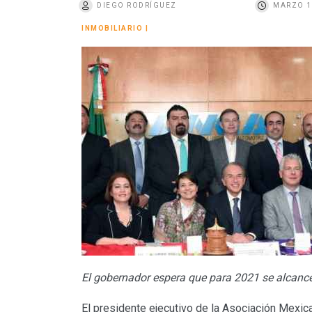
DIEGO RODRÍGUEZ
MARZO 1
o
INMOBILIARIO
|
El gobernador espera que para 2021 se alcanc
El presidente ejecutivo de la Asociación Mexic