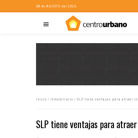
08 de AGOSTO del 2026
Casa
iudad…con Horacio
Inicio
/
Inmobiliario
/
SLP tiene ventajas para atraer i
da
opía de la ciudad
SLP tiene ventajas para atraer
no
Mujeres
eres de la Casa