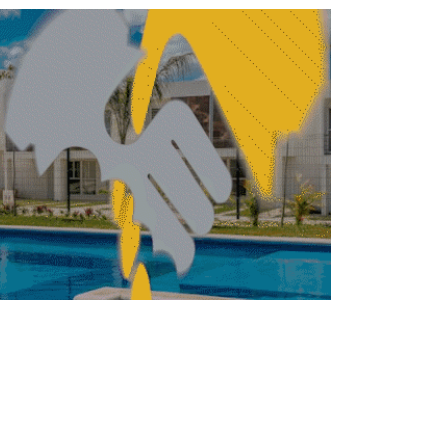
Vivienda, eje de la inclusión social:
Coparmex
BILIARIO
INMOBILIARIO
Fibras mantienen
rendimiento positivo con
alza de hasta 29.4%
anual