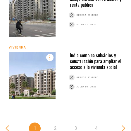
renta pública
REBECA ROMERO
JULIO 21, 2026
VIVIENDA
India combina subsidios y
construcción para ampliar el
acceso a la vivienda social
REBECA ROMERO
JULIO 10, 2026
1
2
3
4