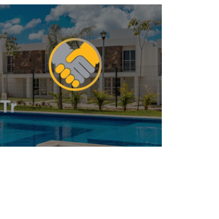
 significa el Derecho a la Ciudad? Esto
dice ONU-Hábitat
BILIARIO
INMOBILIARIO
Ciudad Juárez ajusta su
mercado industrial ante
presión en