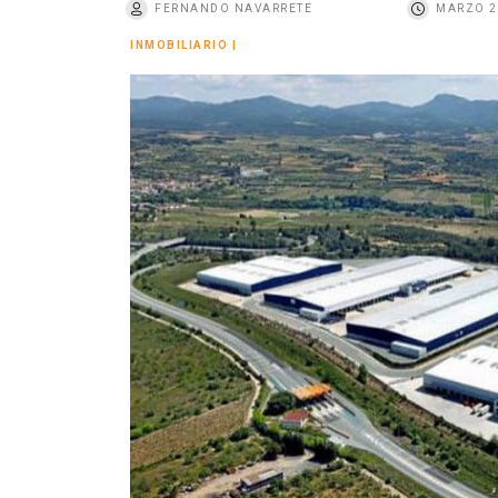
FERNANDO NAVARRETE
MARZO 2
o
INMOBILIARIO
|