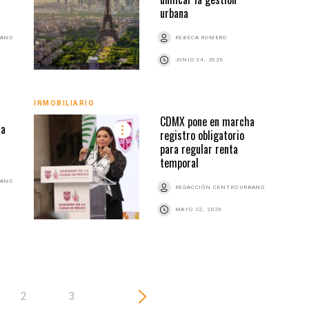
urbana
BANO
REBECA ROMERO
JUNIO 24, 2026
INMOBILIARIO
INMO
CDMX pone en marcha
za
registro obligatorio
para regular renta
temporal
BANO
REDACCIÓN CENTRO URBANO
MAYO 22, 2026
2
3