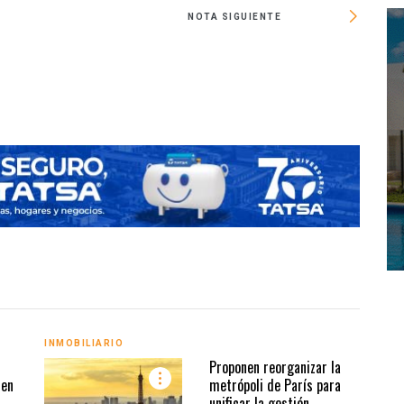
NOTA SIGUIENTE
¿Qué
INMOBILIARIO
INMO
Proponen reorganizar la
 en
metrópoli de París para
unificar la gestión