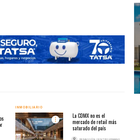
Indust
INMO
INMOBILIARIO
La CDMX no es el
os
mercado de retail más
or
saturado del país
REDACCIÓN CENTRO URBANO