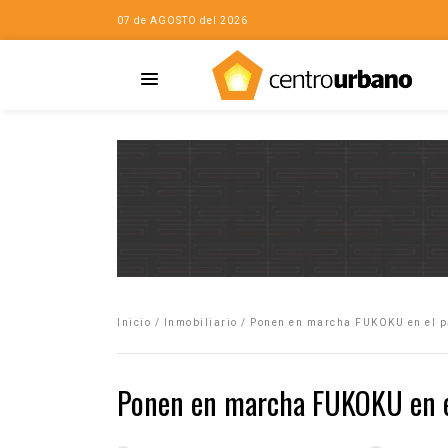
07 de AGOSTO del 2026
Casa
iudad…con Horacio
Inicio
/
Inmobiliario
/
Ponen en marcha FUKOKU en el p
da
opía de la ciudad
Ponen en marcha FUKOKU en el
no
Mujeres
eres de la Casa