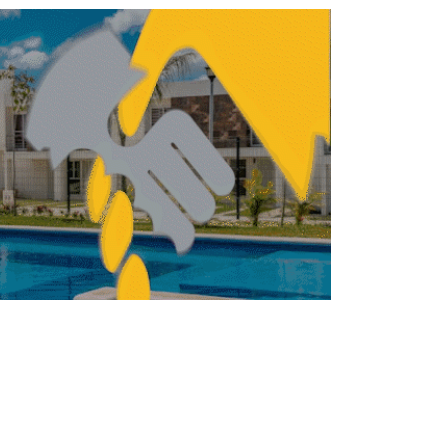
ria de la construcción débil en algunas
zonas del país
BILIARIO
INMOBILIARIO
Ante escasez hídrica,
parques industriales
reutilizan hasta 80%
del agua