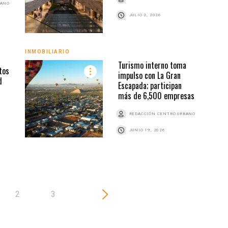
BANO
JULIO 2, 2026
INMOBILIARIO
INMO
Turismo interno toma
tos
impulso con La Gran
d
Escapada; participan
más de 6,500 empresas
Z
REDACCIÓN CENTRO URBANO
JUNIO 19, 2026
2
3