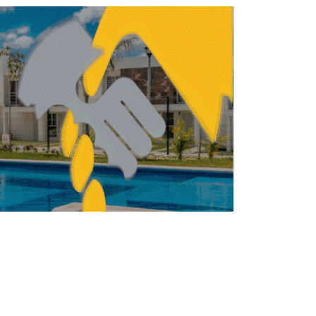
REDACCIÓN CENTRO URBANO
MAYO 22, 2026
TRUCCIÓN
CONSTRUCCIÓN
Construcción repunta
0.3% en febrero, pero
sigue en terreno
negativo
REDACCIÓN CENTRO URBANO
ABRIL 27, 2026