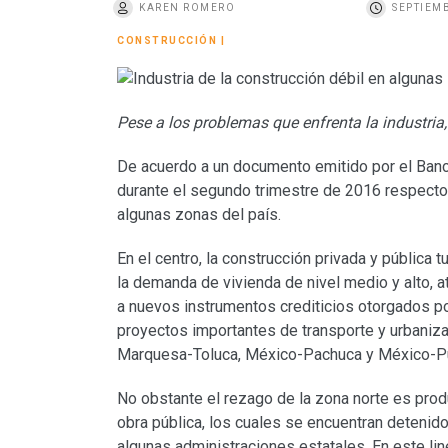
KAREN ROMERO
SEPTIEMB
o
CONSTRUCCIÓN
|
Pese a los problemas que enfrenta la industri
De acuerdo a un documento emitido por el Banco
durante el segundo trimestre de 2016 respecto
algunas zonas del país.
En el centro, la construcción privada y pública 
la demanda de vivienda de nivel medio y alto, at
a nuevos instrumentos crediticios otorgados p
proyectos importantes de transporte y urbaniz
Marquesa-Toluca, México-Pachuca y México-Pue
No obstante el rezago de la zona norte es produ
obra pública, los cuales se encuentran detenid
algunas administraciones estatales. En este li