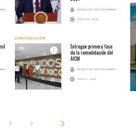
BANO
REDACCIÓN CENTRO URBANO
JUNIO 26, 2026
CONSTRUCCIÓN
CONS
mil
Entregan primera fase
de la remodelación del
AICM
BANO
REDACCIÓN CENTRO URBANO
JUNIO 1, 2026
2
3