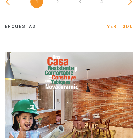
1
2
3
4
ENCUESTAS
VER TODO