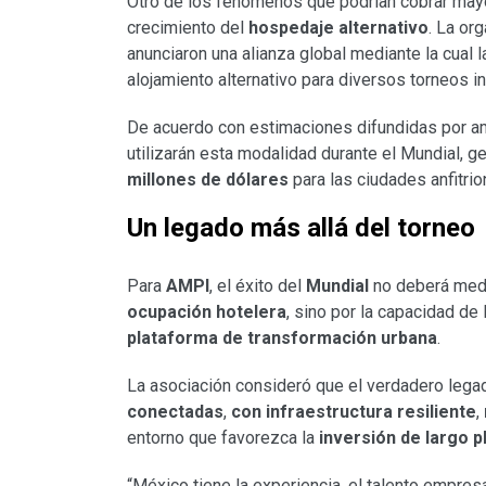
Otro de los fenómenos que podrían cobrar mayor
crecimiento del
hospedaje alternativo
. La or
anunciaron una alianza global mediante la cual l
alojamiento alternativo para diversos torneos in
De acuerdo con estimaciones difundidas por 
utilizarán esta modalidad durante el Mundial,
millones de dólares
para las ciudades anfitrio
Un legado más allá del torneo
Para
AMPI
, el éxito del
Mundial
no deberá medi
ocupación hotelera
, sino por la capacidad d
plataforma de transformación urbana
.
La asociación consideró que el verdadero lega
conectadas
,
con infraestructura resiliente
,
entorno que favorezca la
inversión de largo p
“México tiene la experiencia, el talento empresa