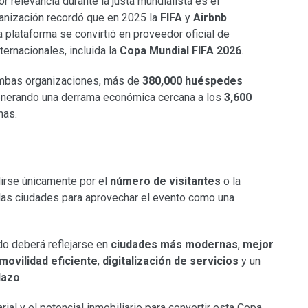
 relevancia durante la justa mundialista es el
ganización recordó que en 2025 la
FIFA
y
Airbnb
a plataforma se convirtió en proveedor oficial de
ternacionales, incluida la
Copa Mundial FIFA 2026
.
ambas organizaciones, más de
380,000 huéspedes
 generando una derrama económica cercana a los
3,600
nas.
rse únicamente por el
número de visitantes
o la
e las ciudades para aprovechar el evento como una
do deberá reflejarse en
ciudades más modernas
,
mejor
movilidad eficiente
,
digitalización de servicios
y un
lazo
.
rial y el potencial inmobiliario para convertir esta Copa