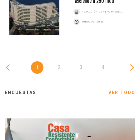
asciende a 250 mdd
REDACCIÓN CENTRO URBANO
JUNIO 30, 2026
1
2
3
4
ENCUESTAS
VER TODO