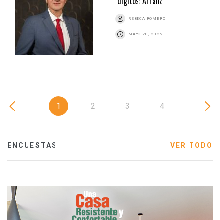
dígitos: Arranz
REBECA ROMERO
MAYO 28, 2026
1
2
3
4
ENCUESTAS
VER TODO