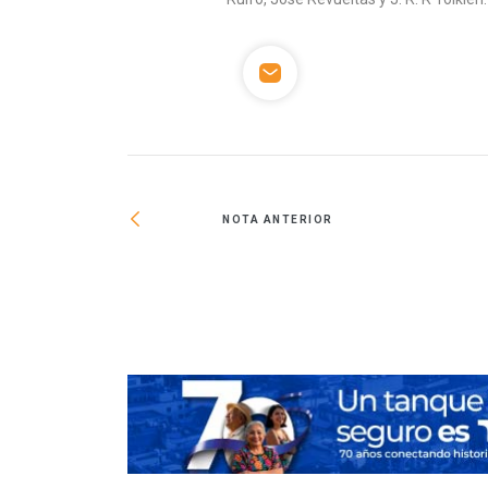
NOTA ANTERIOR
nal
tura de Paisaje