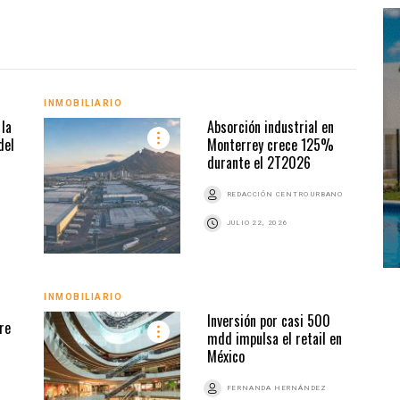
INMOBILIARIO
INMO
la
Absorción industrial en
del
Monterrey crece 125%
durante el 2T2026
REDACCIÓN CENTRO URBANO
JULIO 22, 2026
INMOBILIARIO
INMO
Inversión por casi 500
re
mdd impulsa el retail en
México
FERNANDA HERNÁNDEZ