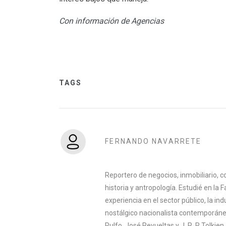
Con información de Agencias
TAGS
FERNANDO NAVARRETE
Reportero de negocios, inmobiliario, co
historia y antropología. Estudié en la 
experiencia en el sector público, la indu
nostálgico nacionalista contemporáneo
Rulfo, José Revueltas y J. R. R Tolkien.