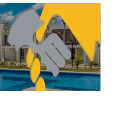
INMOBILIARIO
BILIARIO
Oficinas en México: de la
crisis a la reinvención
del espacio corporativo
FERNANDA HERNÁNDEZ
JUNIO 26, 2026
INMOBILIARIO
BILIARIO
Inversión de Afores en
fibras podría alcanzar
500,000 mdp: Amefibra
REBECA ROMERO