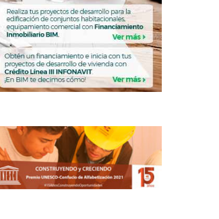
x incrementó 537% sus ingresos en
2T2018