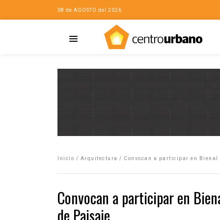
08 de AGOSTO del 2026
Casa
iudad…con Horacio
Inicio
/
Arquitectura
/
Convocan a participar en Bienal
da
opía de la ciudad
Convocan a participar en Bien
no
de Paisaje
Mujeres
eres de la Casa