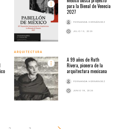
México busca proyecto
para la Bienal de Venecia
2027
FERNANDA HERNÁNDEZ
Z
JULIO 13, 2026
ARQU
ARQUITECTURA
A 99 años de Ruth
l
Rivera, pionera de la
ico
arquitectura mexicana
Z
FERNANDA HERNÁNDEZ
JUNIO 18, 2026