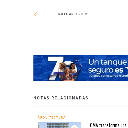
NOTA ANTERIOR
cho de fibra de
ndo
NOTAS RELACIONADAS
ARQUITECTURA
OMA transforma una