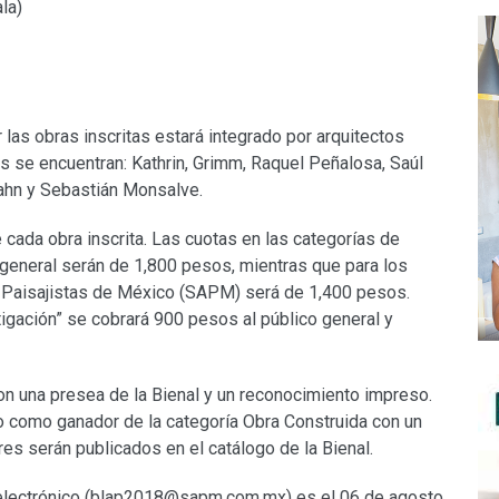
la)
r las obras inscritas estará integrado por arquitectos
s se encuentran: Kathrin, Grimm, Raquel Peñalosa, Saúl
mahn y Sebastián Monsalve.
e cada obra inscrita. Las cuotas en las categorías de
 general serán de 1,800 pesos, mientras que para los
s Paisajistas de México (SAPM) será de 1,400 pesos.
stigación” se cobrará 900 pesos al público general y
con una presea de la Bienal y un reconocimiento impreso.
o como ganador de la categoría Obra Construida con un
s serán publicados en el catálogo de la Bienal.
lectrónico (
blap2018@sapm.com.mx
) es el 06 de agosto