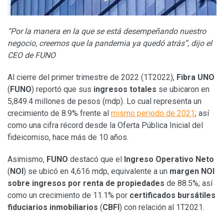
“Por la manera en la que se está desempeñando nuestro
negocio, creemos que la pandemia ya quedó atrás”, dijo el
CEO de FUNO
Al cierre del primer trimestre de 2022 (1T2022),
Fibra UNO
(
FUNO
) reportó que sus
ingresos totales
se ubicaron en
5,849.4 millones de pesos (mdp). Lo cual representa un
crecimiento de 8.9% frente al
mismo periodo de 2021
; así
como una cifra récord desde la Oferta Pública Inicial del
fideicomiso, hace más de 10 años.
Asimismo,
FUNO
destacó que el
Ingreso Operativo Neto
(
NOI
) se ubicó en 4,616 mdp, equivalente a un
margen NOI
sobre ingresos por renta de propiedades
de 88.5%; así
como un crecimiento de 11.1% por
certificados bursátiles
fiduciarios inmobiliarios
(
CBFI
) con relación al 1T2021.