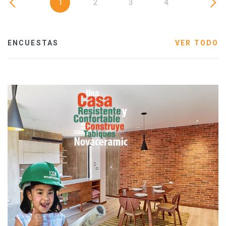
1
2
3
4
ENCUESTAS
VER TODO