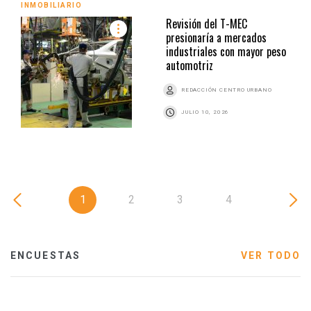
INMOBILIARIO
Revisión del T-MEC
presionaría a mercados
industriales con mayor peso
automotriz
REDACCIÓN CENTRO URBANO
JULIO 10, 2026
1
2
3
4
ENCUESTAS
VER TODO