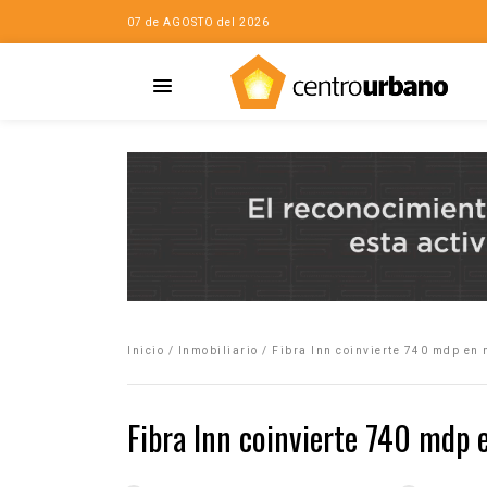
07 de AGOSTO del 2026
Casa
iudad…con Horacio
Inicio
/
Inmobiliario
/
Fibra Inn coinvierte 740 mdp en
da
opía de la ciudad
Fibra Inn coinvierte 740 mdp 
no
Mujeres
eres de la Casa