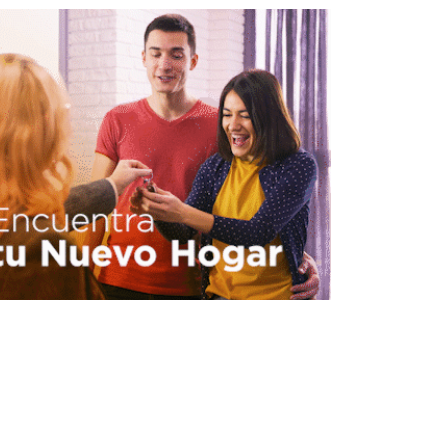
BILIARIO
INMOBILIARIO
Infraestructura acelera
la absorción industrial y
reordena el mapa de
inversión
REDACCIÓN CENTRO URBANO
JUNIO 23, 2026
BILIARIO
INMOBILIARIO
Amenidades elevan la
competitividad de los