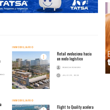
INMO
INMOBILIARIO
Retail evoluciona hacia
un nodo logístico
a
REBECA ROMERO
BANO
JULIO 29, 2026
INMO
INMOBILIARIO
a
Flight to Quality acelera