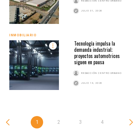
REDACCIÓN CENTRO URBANO
JULIO 31, 2026
INMOBILIARIO
Tecnología impulsa la
demanda industrial;
proyectos automotrices
siguen en pausa
REDACCIÓN CENTRO URBANO
JULIO 13, 2026
1
2
3
4