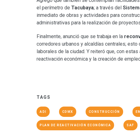
Agregó que también se contemplan facilidades p
el perímetro de
Tacubaya
; a través del
Sistem
inmediato de obras y actividades para construcc
administrativas para la realización de proyecto
Finalmente, anunció que se trabaja en la
reconv
corredores urbanos y alcaldías centrales; esto
laborales de la ciudad. Y reiteró que, con estas
reactivación económica y la creación de empleo
TAGS
ADI
CDMX
CONSTRUCCIÓN
E
PLAN DE REACTIVACIÓN ECONÓMICA
SAF