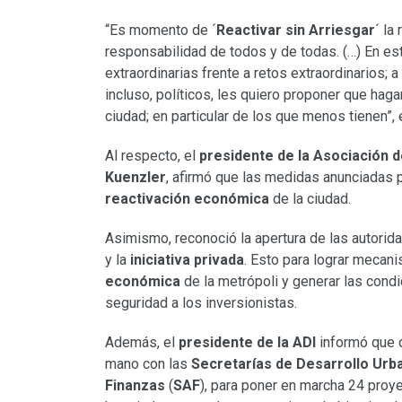
“Es momento de ´
Reactivar sin Arriesgar
´ la
responsabilidad de todos y de todas. (…) En e
extraordinarias frente a retos extraordinarios; 
incluso, políticos, les quiero proponer que ha
ciudad; en particular de los que menos tienen”,
Al respecto, el
presidente de la Asociación d
Kuenzler
, afirmó que las medidas anunciadas p
reactivación económica
de la ciudad.
Asimismo, reconoció la apertura de las autoridad
y la
iniciativa privada
. Esto para lograr mecan
económica
de la metrópoli y generar las cond
seguridad a los inversionistas.
Además, el
presidente de la ADI
informó que d
mano con las
Secretarías de Desarrollo Urb
Finanzas
(
SAF
), para poner en marcha 24 proy