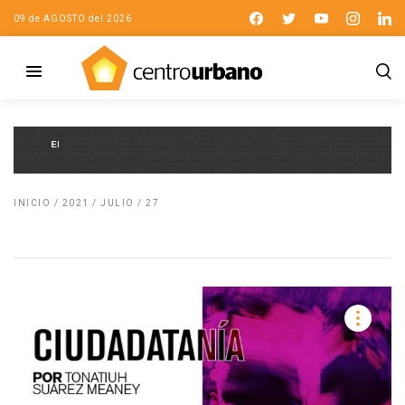
09 de AGOSTO del 2026
INICIO
/
2021
/
JULIO
/
27