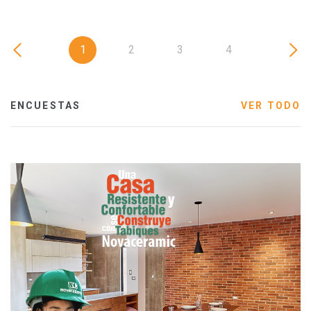
1
2
3
4
ENCUESTAS
VER TODO