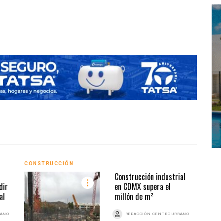
Constru
CONSTRUCCIÓN
INMO
Construcción industrial
dir
en CDMX supera el
al
millón de m²
BANO
REDACCIÓN CENTRO URBANO