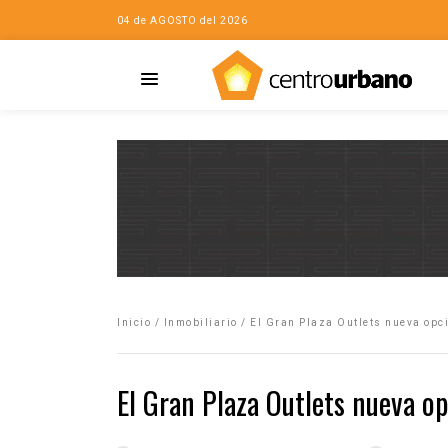
04 de AGOSTO del 2026
Casa
iudad…con Horacio
Inicio
/
Inmobiliario
/
El Gran Plaza Outlets nueva opci
da
opía de la ciudad
El Gran Plaza Outlets nueva op
no
Mujeres
eres de la Casa