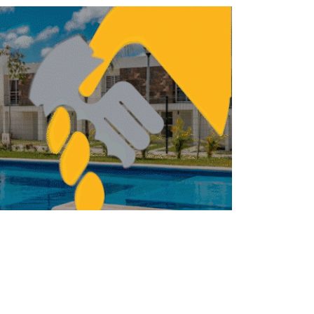
irán el Centro Cultural de Lampa
INMOBILIARIO
BILIARIO
Mundial 2026 dispara
tarifas de hoteles y
renta temporal en CDMX
REDACCIÓN CENTRO URBANO