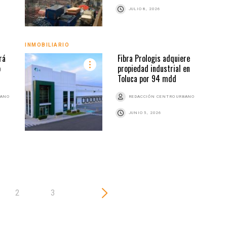
JULIO 8, 2026
INMOBILIARIO
INMO
rá
Fibra Prologis adquiere
o
propiedad industrial en
Toluca por 94 mdd
BANO
REDACCIÓN CENTRO URBANO
JUNIO 5, 2026
2
3