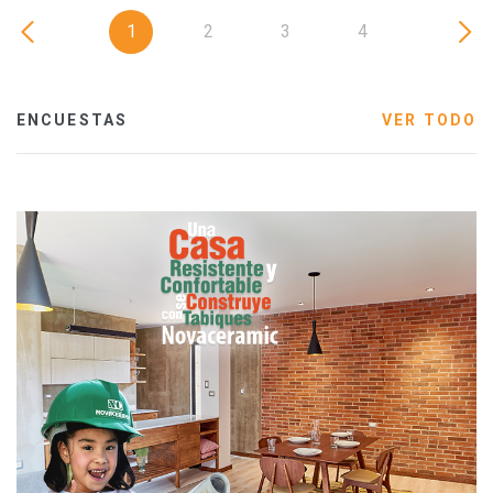
1
2
3
4
ENCUESTAS
VER TODO