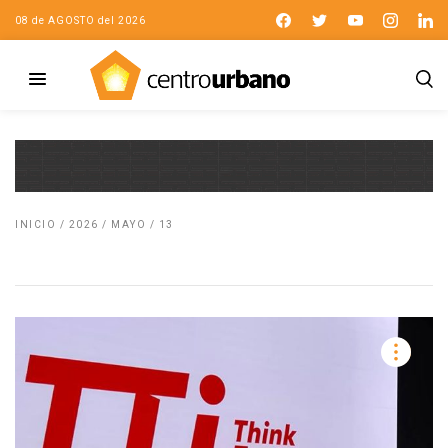
08 de AGOSTO del 2026
INICIO
/
2026
/
MAYO
/
13