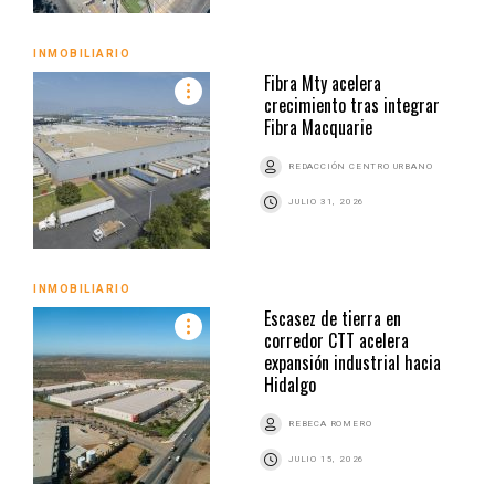
INMOBILIARIO
Fibra Mty acelera
crecimiento tras integrar
Fibra Macquarie
REDACCIÓN CENTRO URBANO
JULIO 31, 2026
INMOBILIARIO
Escasez de tierra en
corredor CTT acelera
expansión industrial hacia
Hidalgo
REBECA ROMERO
JULIO 15, 2026